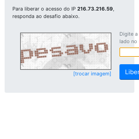
Para liberar o acesso
do IP
216.73.216.59
,
responda ao desafio abaixo.
Digite 
lado no
[trocar imagem]