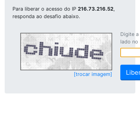
Para liberar o acesso
do IP
216.73.216.52
,
responda ao desafio abaixo.
Digite 
lado no
[trocar imagem]