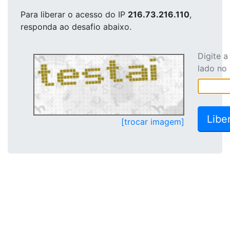
Para liberar o acesso
do IP
216.73.216.110
,
responda ao desafio abaixo.
Digite 
lado no
[trocar imagem]