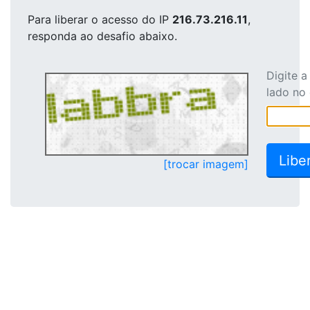
Para liberar o acesso
do IP
216.73.216.11
,
responda ao desafio abaixo.
Digite 
lado no
[trocar imagem]