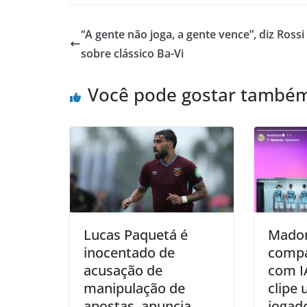
“A gente não joga, a gente vence”, diz Rossi
sobre clássico Ba-Vi
Você pode gostar també
Lucas Paquetá é
Mado
inocentado de
compa
acusação de
com I
manipulação de
clipe
apostas, anuncia
jogad