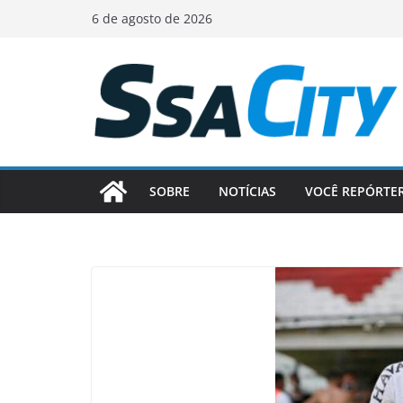
Pular
6 de agosto de 2026
para
o
conteúdo
SOBRE
NOTÍCIAS
VOCÊ REPÓRTE