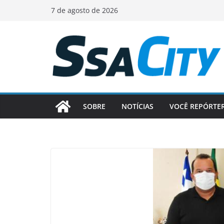
Pular
7 de agosto de 2026
para
o
conteúdo
SOBRE
NOTÍCIAS
VOCÊ REPÓRTE