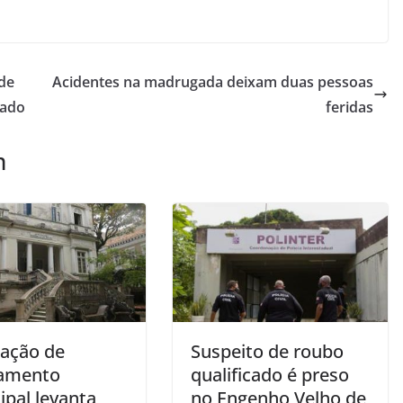
de
Acidentes na madrugada deixam duas pessoas
tado
feridas
m
ação de
Suspeito de roubo
amento
qualificado é preso
ipal levanta
no Engenho Velho de