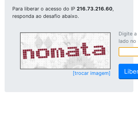
Para liberar o acesso
do IP
216.73.216.60
,
responda ao desafio abaixo.
Digite 
lado no
[trocar imagem]