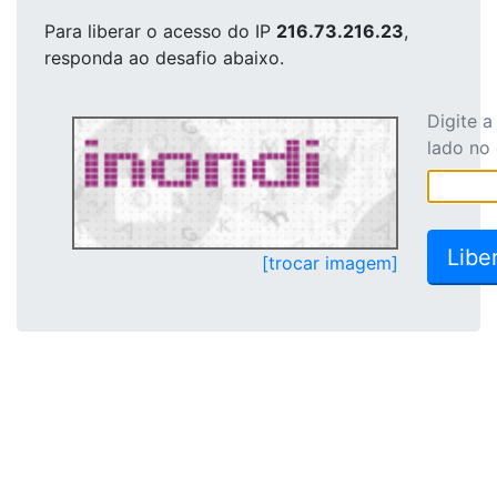
Para liberar o acesso
do IP
216.73.216.23
,
responda ao desafio abaixo.
Digite 
lado no
[trocar imagem]