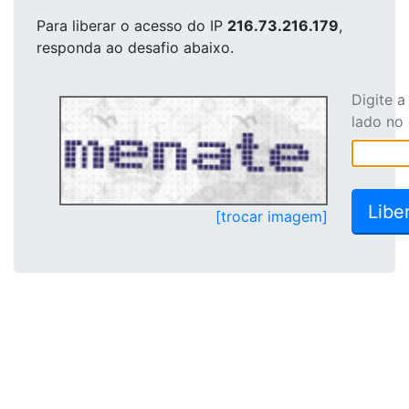
Para liberar o acesso
do IP
216.73.216.179
,
responda ao desafio abaixo.
Digite 
lado no
[trocar imagem]