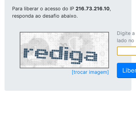
Para liberar o acesso
do IP
216.73.216.10
,
responda ao desafio abaixo.
Digite 
lado no
[trocar imagem]