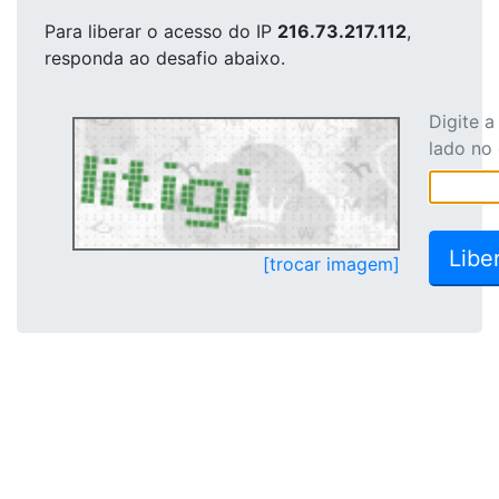
Para liberar o acesso
do IP
216.73.217.112
,
responda ao desafio abaixo.
Digite 
lado no
[trocar imagem]