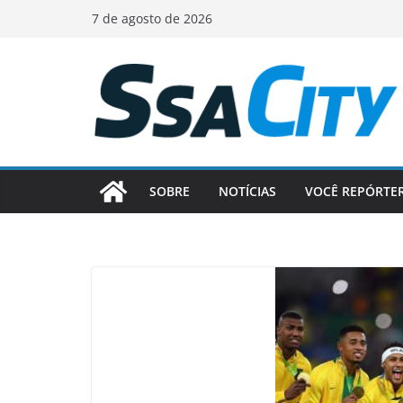
Pular
7 de agosto de 2026
para
o
conteúdo
SOBRE
NOTÍCIAS
VOCÊ REPÓRTE