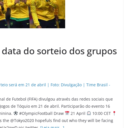
 data do sorteio dos grupos
al de Futebol (FIFA) divulgou através das redes sociais que
 Jogos de Tóquio em 21 de abril. Participarão do evento 16
minina.
#OlympicFootball Draw
21 April
10:00 CET
as the @Tokyo2020 hopefuls find out who they will be facing
XeUx2qwD pic.twitter.
[Leia mais…]