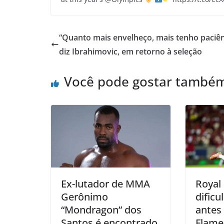
“Quanto mais envelheço, mais tenho paciên
diz Ibrahimovic, em retorno à seleção
Você pode gostar també
Ex-lutador de MMA
Royal
Gerônimo
dificu
“Mondragon” dos
antes
Santos é encontrado
Flame