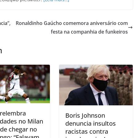
cia”,
Ronaldinho Gaúcho comemora aniversário com
festa na companhia de funkeiros
m
 relembra
Boris Johnson
ldades no Milan
denuncia insultos
 de chegar no
racistas contra
ngo: “Falavam