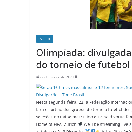
ESPORTE
Olimpíada: divulgada
do torneio de futebol
22 de março de 2021
Nesta segunda-feira, 22, a Federação Internacion
fará o sorteio dos grupos do torneio futebol dos
seleções no naipe masculino e 12 na disputa fe
Home of FIFA, Zurich
We’ll be streaming live 
at this year’s @Olympics
https://t.co/ec