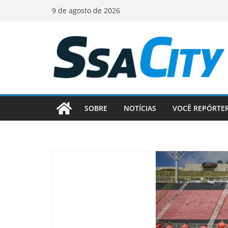
Pular
9 de agosto de 2026
para
o
conteúdo
SOBRE
NOTÍCIAS
VOCÊ REPÓRTE