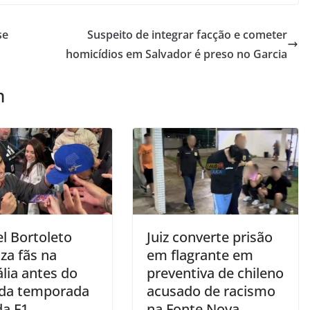
se
Suspeito de integrar facção e cometer
homicídios em Salvador é preso no Garcia
m
l Bortoleto
Juiz converte prisão
za fãs na
em flagrante em
lia antes do
preventiva de chileno
o da temporada
acusado de racismo
da F1
na Fonte Nova