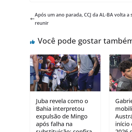
Após um ano parada, CCJ da AL-BA volta a 
reunir
Você pode gostar també
Juba revela como o
Gabrie
Bahia interpretou
mobili
expulsão de Mingo
Austrá
após falha na
iníci
substituição; confira
2026 