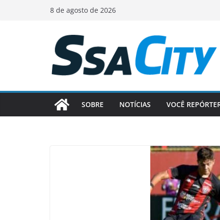
Pular
8 de agosto de 2026
para
o
conteúdo
SOBRE
NOTÍCIAS
VOCÊ REPÓRTE