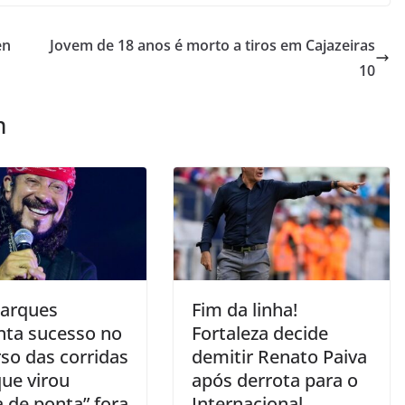
en
Jovem de 18 anos é morto a tiros em Cajazeiras
10
m
Marques
Fim da linha!
ta sucesso no
Fortaleza decide
so das corridas
demitir Renato Paiva
que virou
após derrota para o
a de ponta” fora
Internacional