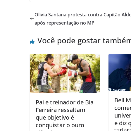
Olivia Santana protesta contra Capitão Ald
após representação no MP
Você pode gostar també
Bell 
Pai e treinador de Bia
comen
Ferreira ressaltam
univer
que objetivo é
e diz 
conquistar o ouro
“atlet