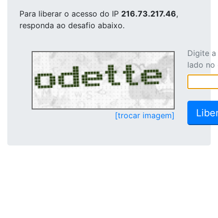
Para liberar o acesso
do IP
216.73.217.46
,
responda ao desafio abaixo.
Digite 
lado no
[trocar imagem]