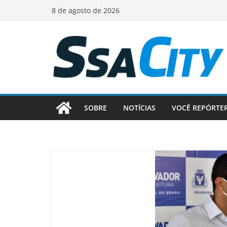
Pular
8 de agosto de 2026
para
o
conteúdo
SOBRE
NOTÍCIAS
VOCÊ REPÓRTE