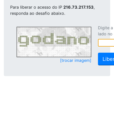
Para liberar o acesso
do IP
216.73.217.153
,
responda ao desafio abaixo.
Digite 
lado no
[trocar imagem]