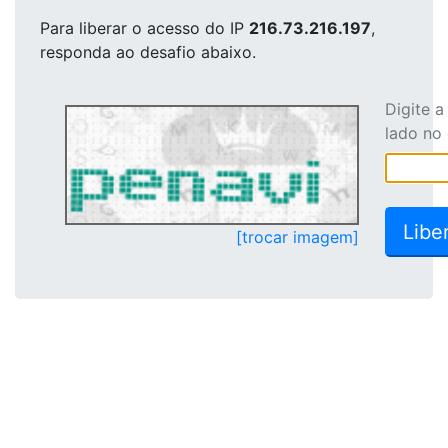
Para liberar o acesso
do IP
216.73.216.197
,
responda ao desafio abaixo.
Digite 
lado no
[trocar imagem]