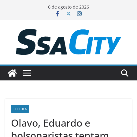
Pular
6 de agosto de 2026
para
o
conteúdo
POLITICA
Olavo, Eduardo e
bolsonaristas tentam