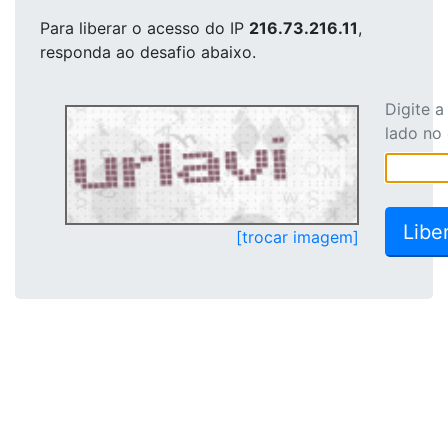
Para liberar o acesso
do IP
216.73.216.11
,
responda ao desafio abaixo.
Digite 
lado no
[trocar imagem]