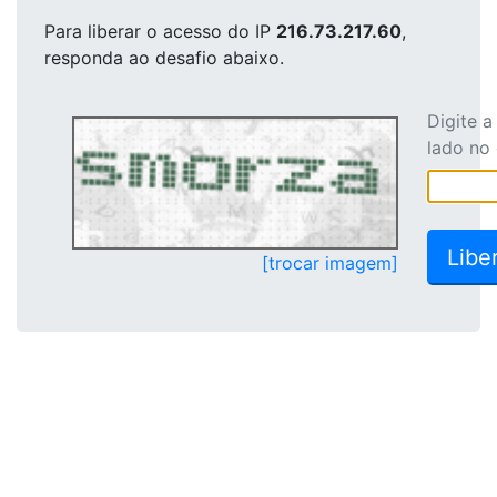
Para liberar o acesso
do IP
216.73.217.60
,
responda ao desafio abaixo.
Digite 
lado no
[trocar imagem]