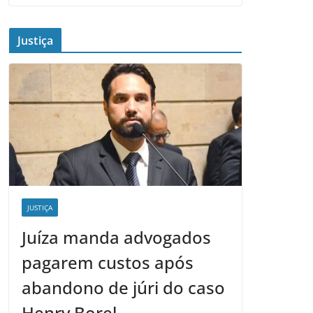
Justiça
JUSTIÇA
Juíza manda advogados
pagarem custos após
abandono de júri do caso
Henry Borel