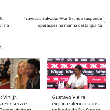
OL;
Travessia Salvador-Mar Grande suspende
or na
operações na manhã desta quarta
m
 Vini Jr.,
Gustavo Vieira
ia Fonseca e
explica silêncio após
 Crews visitam
goleada de 8 a 0 para