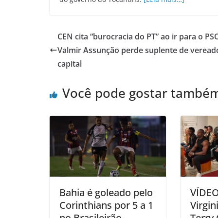
CEN cita “burocracia do PT” ao ir para o PS
Valmir Assunção perde suplente de veread
capital
Você pode gostar també
Bahia é goleado pelo
VÍDEO:
Corinthians por 5 a 1
Virgin
no Brasileirão
Terry