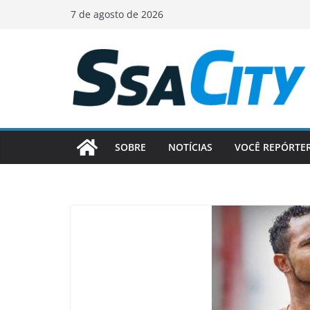
Pular
7 de agosto de 2026
para
o
conteúdo
SOBRE
NOTÍCIAS
VOCÊ REPÓRTE