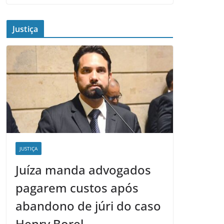
Justiça
JUSTIÇA
Juíza manda advogados
pagarem custos após
abandono de júri do caso
Henry Borel