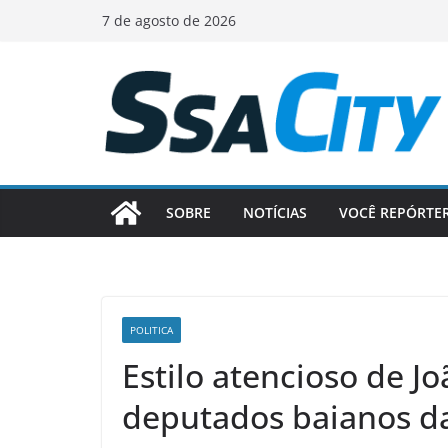
Pular
7 de agosto de 2026
para
o
conteúdo
SOBRE
NOTÍCIAS
VOCÊ REPÓRTE
POLITICA
Estilo atencioso de 
deputados baianos da