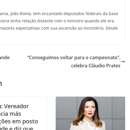
dania, João Roma, tem encantado deputados federais da base
ioria tinha relação distante com o ministro quando ele era
 maiores expectativas com sua ascensão ao ministério. Desde
rande
“Conseguimos voltar para o campeonato”,
celebra Cláudio Prates
m
u: Vereador
cia más
ções em posto
de e diz que