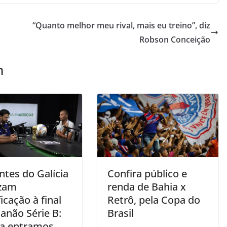
“Quanto melhor meu rival, mais eu treino”, diz
Robson Conceição
m
ntes do Galícia
Confira público e
izam
renda de Bahia x
ficação à final
Retrô, pela Copa do
anão Série B:
Brasil
a entramos