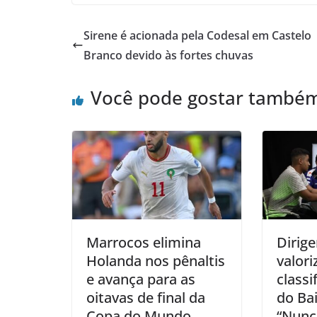
Sirene é acionada pela Codesal em Castelo
Branco devido às fortes chuvas
Você pode gostar també
Marrocos elimina
Dirige
Holanda nos pênaltis
valor
e avança para as
classi
oitavas de final da
do Bai
Copa do Mundo
“Nunc