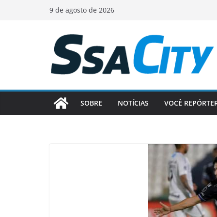
Pular
9 de agosto de 2026
para
o
conteúdo
SOBRE
NOTÍCIAS
VOCÊ REPÓRTE