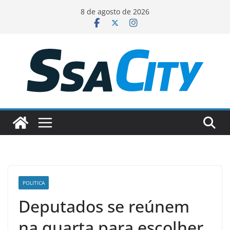
Pular
8 de agosto de 2026
para
o
conteúdo
POLITICA
Deputados se reúnem
na quarta para escolher