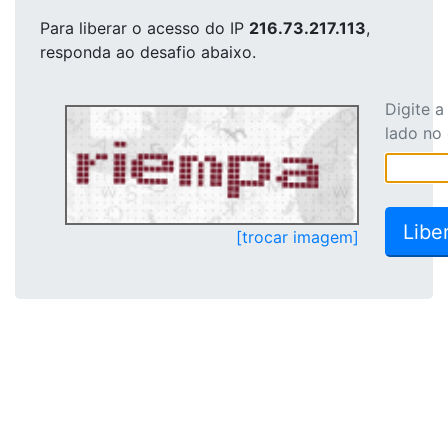
Para liberar o acesso
do IP
216.73.217.113
,
responda ao desafio abaixo.
Digite 
lado no
[trocar imagem]