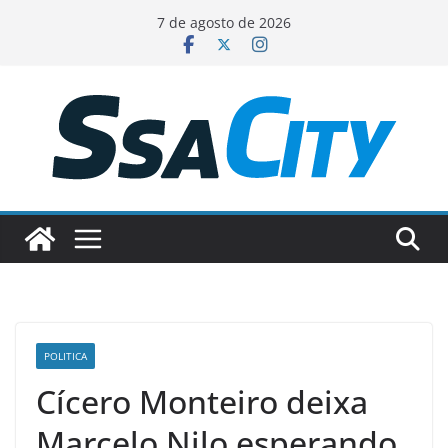
Pular
7 de agosto de 2026
para
o
conteúdo
POLITICA
Cícero Monteiro deixa
Marcelo Nilo esperando