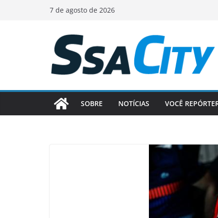
Pular
7 de agosto de 2026
para
o
conteúdo
SOBRE
NOTÍCIAS
VOCÊ REPÓRTE