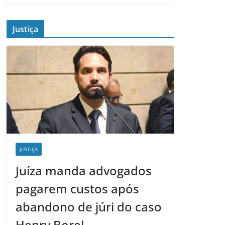
Justiça
JUSTIÇA
Juíza manda advogados
pagarem custos após
abandono de júri do caso
Henry Borel