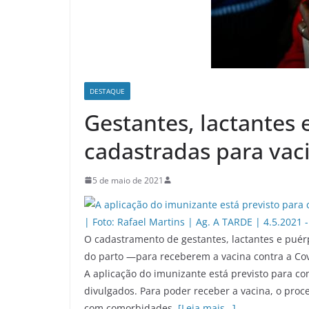
DESTAQUE
Gestantes, lactantes 
cadastradas para vac
5 de maio de 2021
O cadastramento de gestantes, lactantes e puérp
do parto —para receberem a vacina contra a Covi
A aplicação do imunizante está previsto para co
divulgados. Para poder receber a vacina, o pro
com comorbidades.
[Leia mais…]