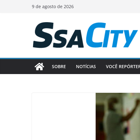
Pular
9 de agosto de 2026
para
o
conteúdo
SOBRE
NOTÍCIAS
VOCÊ REPÓRTE