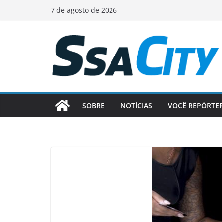
Pular
7 de agosto de 2026
para
o
conteúdo
SOBRE
NOTÍCIAS
VOCÊ REPÓRTE