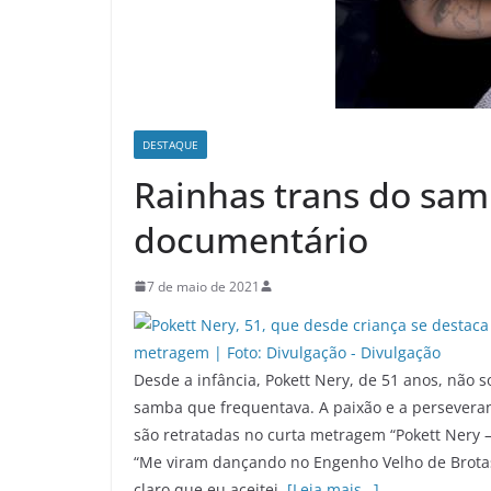
DESTAQUE
Rainhas trans do sam
documentário
7 de maio de 2021
Desde a infância, Pokett Nery, de 51 anos, não
samba que frequentava. A paixão e a persevera
são retratadas no curta metragem “Pokett Nery –
“Me viram dançando no Engenho Velho de Brotas
claro que eu aceitei.
[Leia mais…]