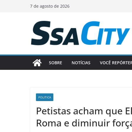
Pular
7 de agosto de 2026
para
o
conteúdo
SOBRE
NOTÍCIAS
VOCÊ REPÓRTE
POLITICA
Petistas acham que E
Roma e diminuir for