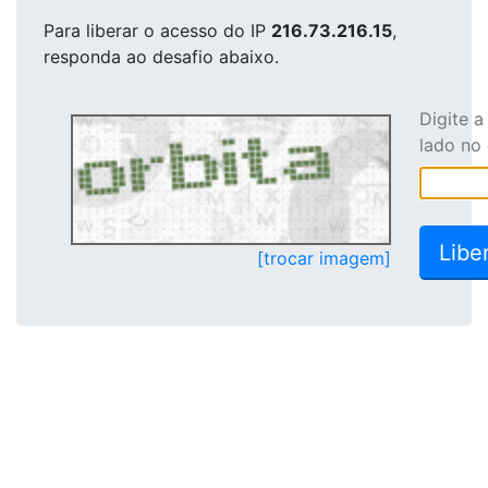
Para liberar o acesso
do IP
216.73.216.15
,
responda ao desafio abaixo.
Digite 
lado no
[trocar imagem]