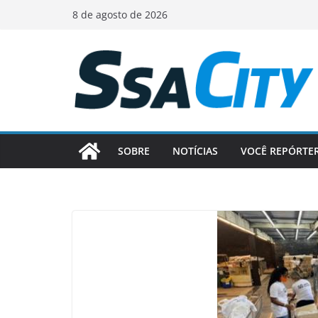
Pular
8 de agosto de 2026
para
o
conteúdo
SOBRE
NOTÍCIAS
VOCÊ REPÓRTE