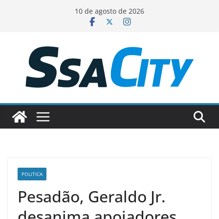
Pular
10 de agosto de 2026
para
o
conteúdo
POLITICA
Pesadão, Geraldo Jr.
desanima apoiadores,