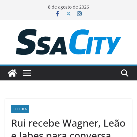
Pular
8 de agosto de 2026
para
o
conteúdo
POLITICA
Rui recebe Wagner, Leão
e Jabes para conversa