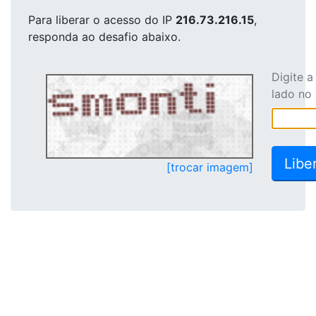
Para liberar o acesso
do IP
216.73.216.15
,
responda ao desafio abaixo.
Digite 
lado no
[trocar imagem]