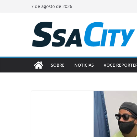
Pular
7 de agosto de 2026
para
o
conteúdo
SOBRE
NOTÍCIAS
VOCÊ REPÓRTE