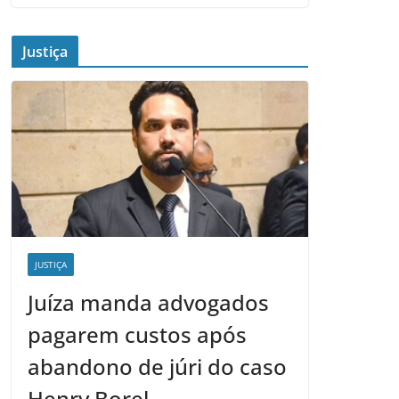
Justiça
JUSTIÇA
Juíza manda advogados
pagarem custos após
abandono de júri do caso
Henry Borel