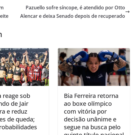
em
Pazuello sofre síncope, é atendido por Otto
eite
Alencar e deixa Senado depois de recuperado
m
a reage sob
Bia Ferreira retorna
do de Jair
ao boxe olímpico
ra e reduz
com vitória por
es de queda;
decisão unânime e
robabilidades
segue na busca pelo
quinto título nacional