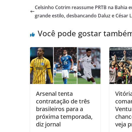
Celsinho Cotrim reassume PRTB na Bahia 
grande estilo, desbancando Daluz e César L
Você pode gostar també
Arsenal tenta
Vitóri
contratação de três
coman
brasileiros para a
Ventu
próxima temporada,
chanc
diz jornal
veja p