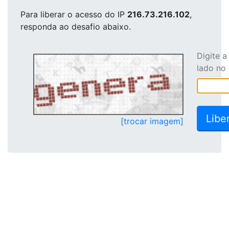
Para liberar o acesso
do IP
216.73.216.102
,
responda ao desafio abaixo.
Digite 
lado no
[trocar imagem]