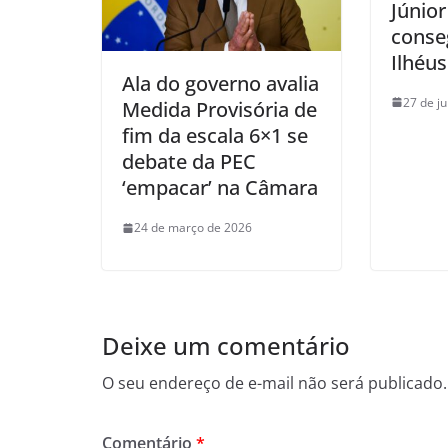
Júnior
conse
Ilhéus
Ala do governo avalia
27 de j
Medida Provisória de
fim da escala 6×1 se
debate da PEC
‘empacar’ na Câmara
24 de março de 2026
Deixe um comentário
O seu endereço de e-mail não será publicado.
Comentário
*