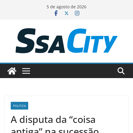
Pular
5 de agosto de 2026
para
o
conteúdo
POLITICA
A disputa da “coisa
antiga” na sucessão