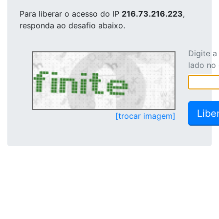
Para liberar o acesso
do IP
216.73.216.223
,
responda ao desafio abaixo.
Digite 
lado no
[trocar imagem]