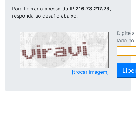
Para liberar o acesso
do IP
216.73.217.23
,
responda ao desafio abaixo.
Digite 
lado no
[trocar imagem]