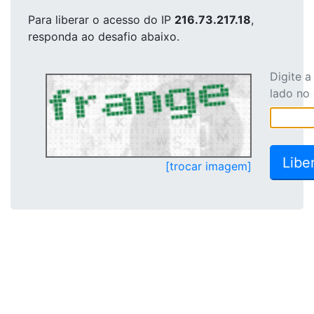
Para liberar o acesso
do IP
216.73.217.18
,
responda ao desafio abaixo.
Digite 
lado no
[trocar imagem]