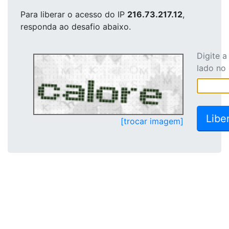
Para liberar o acesso
do IP
216.73.217.12
,
responda ao desafio abaixo.
Digite 
lado no
[trocar imagem]