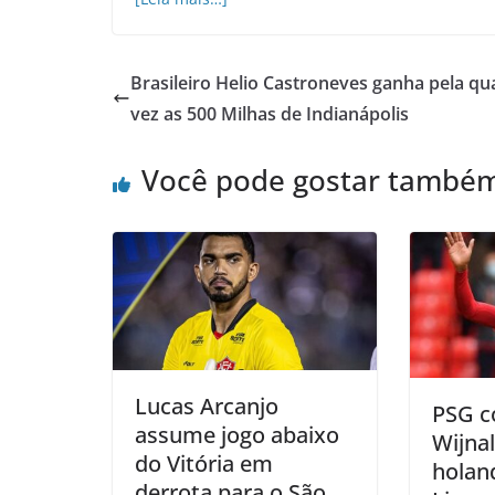
Brasileiro Helio Castroneves ganha pela qu
vez as 500 Milhas de Indianápolis
Você pode gostar també
Lucas Arcanjo
PSG c
assume jogo abaixo
Wijna
do Vitória em
holan
derrota para o São