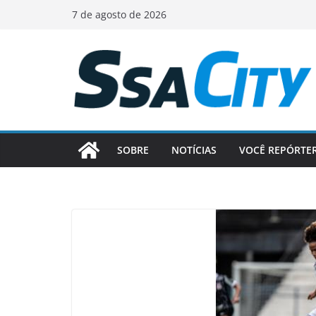
Pular
7 de agosto de 2026
para
o
conteúdo
SOBRE
NOTÍCIAS
VOCÊ REPÓRTE