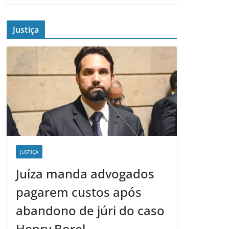
Justiça
JUSTIÇA
Juíza manda advogados
pagarem custos após
abandono de júri do caso
Henry Borel