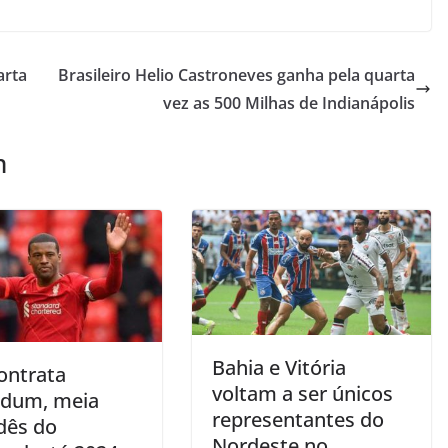
arta
Brasileiro Helio Castroneves ganha pela quarta
vez as 500 Milhas de Indianápolis
m
Bahia e Vitória
ontrata
voltam a ser únicos
ldum, meia
representantes do
dês do
Nordeste no