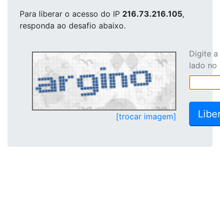
Para liberar o acesso
do IP
216.73.216.105
,
responda ao desafio abaixo.
Digite 
lado no
[trocar imagem]