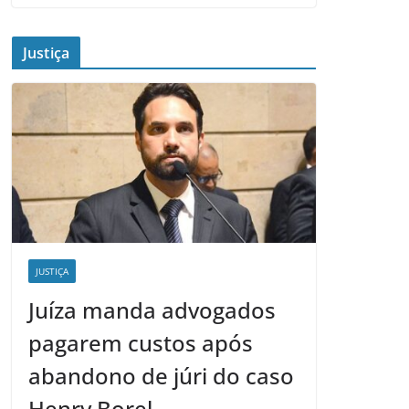
Justiça
JUSTIÇA
Juíza manda advogados
pagarem custos após
abandono de júri do caso
Henry Borel