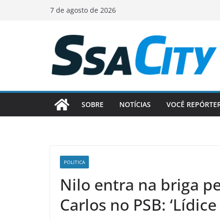
Pular
7 de agosto de 2026
para
o
conteúdo
SOBRE
NOTÍCIAS
VOCÊ REPÓRTE
POLITICA
Nilo entra na briga p
Carlos no PSB: ‘Lídic