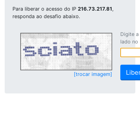
Para liberar o acesso
do IP
216.73.217.81
,
responda ao desafio abaixo.
Digite 
lado no
[trocar imagem]