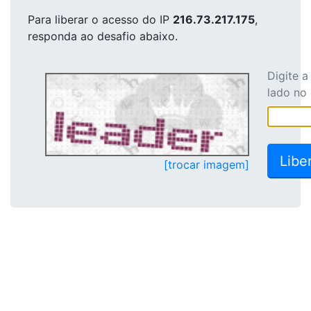
Para liberar o acesso
do IP
216.73.217.175
,
responda ao desafio abaixo.
Digite 
lado no
[trocar imagem]