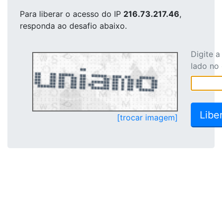
Para liberar o acesso
do IP
216.73.217.46
,
responda ao desafio abaixo.
Digite 
lado no
[trocar imagem]